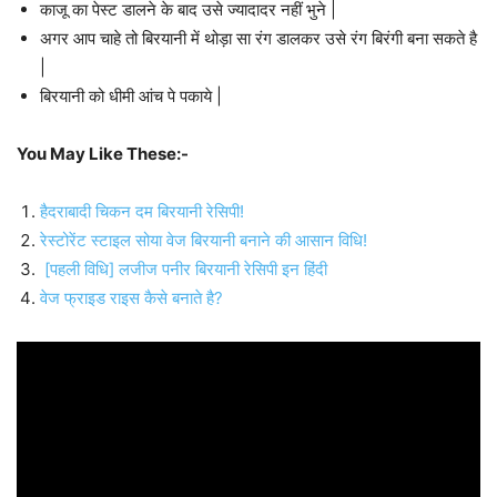
काजू का पेस्ट डालने के बाद उसे ज्यादादर नहीं भुने |
अगर आप चाहे तो बिरयानी में थोड़ा सा रंग डालकर उसे रंग बिरंगी बना सकते है
|
बिरयानी को धीमी आंच पे पकाये |
You May Like These:-
हैदराबादी चिकन दम बिरयानी रेसिपी!
रेस्टोरेंट स्टाइल सोया वेज बिरयानी बनाने की आसान विधि!
[पहली विधि] लजीज पनीर बिरयानी रेसिपी इन हिंदी
वेज फ्राइड राइस कैसे बनाते है?