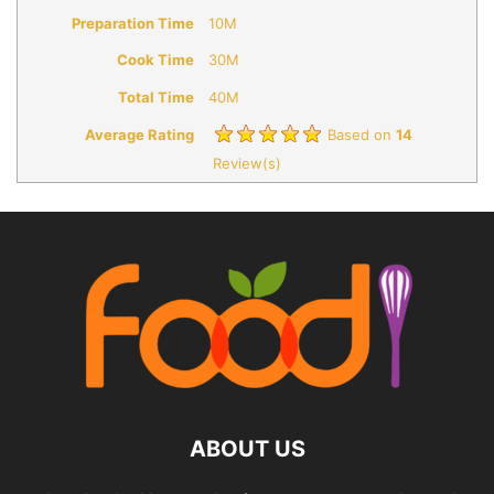
Preparation Time
10M
Cook Time
30M
Total Time
40M
Average Rating
Based on
14
Review(s)
ABOUT US