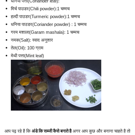
धनिया पत्ता(Coriander leaf):
मिर्च पाउडर(Chili powder):1 चम्मच
हल्दी पाउडर(Turmeric powder):1 चम्मच
धनिया पाउडर(Coriander powder) : 1 चम्मच
गरम मशाला(Garam mashala): 1 चम्मच
नमक(Salt): स्वाद अनुशार
तेल(Oil): 100 ग्राम
मेथी पत्ता(Mint leaf)
आप पढ़ रहे है कि
अंडे कि सब्जी कैसे बनाते है
अगर आप कुछ और बनाना चाहते है तो