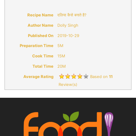
Recipe Name
दलिया कैसे बनाते है?
Author Name
Dolly Singh
Published On
2019-10-29
Preparation Time
5M
Cook Time
15M
Total Time
20M
Average Rating
Based on
11
Review(s)