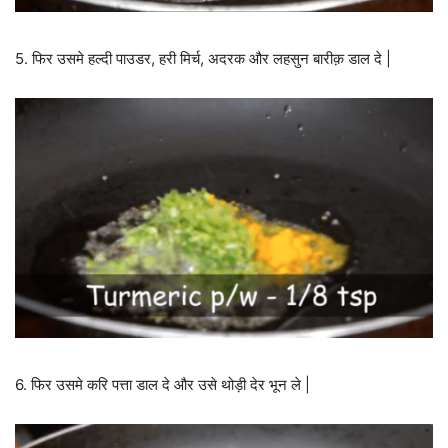
5. फिर उसमे हल्दी पाउडर, हरी मिर्च, अदरक और लहसुन बारीक़ डाल दे |
6. फिर उसमे करि पत्ता डाल दे और उसे थोड़ी देर भून ले |