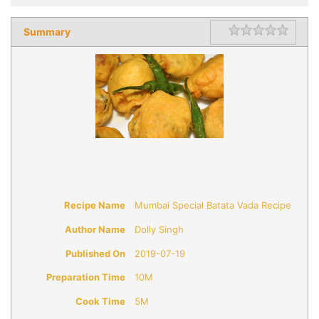
Summary
Rating
1 star
2 star
3 star
4 star
5 star
Recipe Name
Mumbai Special Batata Vada Recipe
Author Name
Dolly Singh
Published On
2019-07-19
Preparation Time
10M
Cook Time
5M