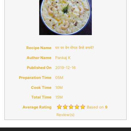
Recipe Name
घर पर वेन पोंगल कैसे बनाये?
Author Name
Pankaj K
Published On
2019-12-16
Preparation Time
05M
Cook Time
10M
Total Time
15M
Average Rating
Based on
9
Review(s)