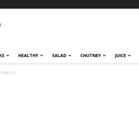
KS
HEALTHY
SALAD
CHUTNEY
JUICE
sy way to...