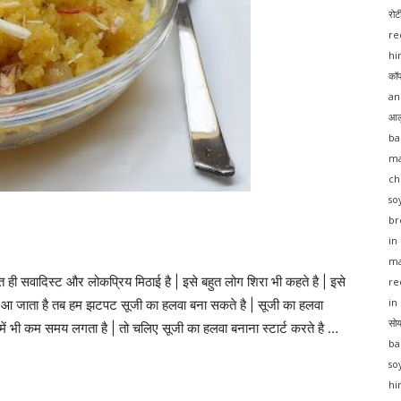
रो
re
hi
कॉफ
an
आलू
ba
ma
ch
so
br
in
ma
 ही सवादिस्ट और लोकप्रिय मिठाई है | इसे बहुत लोग शिरा भी कहते है | इसे
re
मान आ जाता है तब हम झटपट सूजी का हलवा बना सकते है | सूजी का हलवा
in
सोय
े में भी कम समय लगता है | तो चलिए सूजी का हलवा बनाना स्टार्ट करते है …
ba
so
hi