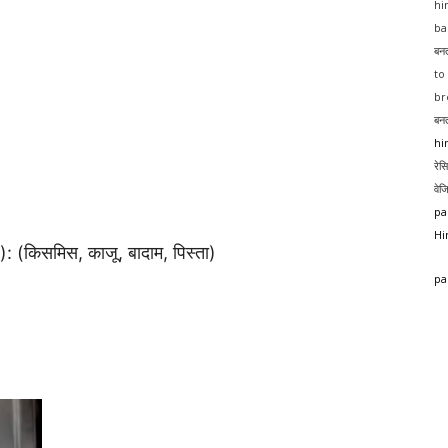
hi
ba
बनत
to
br
बनत
hi
रेस
वेज
pa
Hi
(किसमिस, काजू, बादाम, पिस्ता)
pa