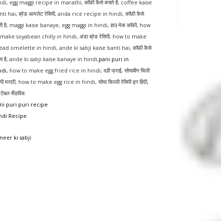
ndi
,
egg maggi recipe in marathi
,
कॉफ़ी कैसे बनाते है
,
coffee kaise
nti hai
,
ब्रेड आमलेट रेसिपी
,
anda rice recipe in hindi
,
कॉफ़ी कैसे
ी है
,
maggi kaise banaye
,
egg maggi in hindi
,
हाउ मेक कॉफ़ी
,
how
 make soyabean chilly in hindi
,
अंडा ब्रेड रेसिपी
,
how to make
ead omelette in hindi
,
ande ki sabji kaise banti hai
,
कॉफ़ी कैसे
ा है
,
ande ki sabji kaise banaye in hindi
,
pani puri in
ndi
,
how to make egg fried rice in hindi
,
दही फ्राई
,
सोयाबीन चिली
िपी मराठी
,
how to make egg rice in hindi
,
सोया चिल्ली रेसिपी इन हिंदी
,
िटेबल सैंडविच
.
ni puri puri recipe
ndi Recipe
neer ki sabji