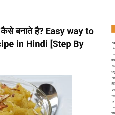
ा कैसे बनाते है? Easy way to
ipe in Hindi [Step By
eg
hi
co
कॉ
ba
so
hi
विध
bo
आल
ka
ba
चोप