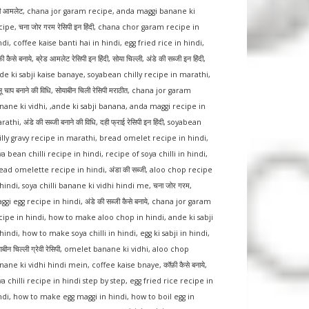
टी आमलेट
,
chana jor garam recipe
,
anda maggi banane ki
cipe
,
चना जोर गरम रेसिपी इन हिंदी
,
chana chor garam recipe in
ndi
,
coffee kaise banti hai in hindi
,
egg fried rice in hindi
,
ी कैसे बनाये
,
ब्रेड आमलेट रेसिपी इन हिंदी
,
सोया चिल्ली
,
अंडे की सब्जी इन हिंदी
,
de ki sabji kaise banaye
,
soyabean chilly recipe in marathi
,
 चाप बनाने की विधि
,
सोयाबीन चिली रेसिपी मराठीत
,
chana jor garam
nane ki vidhi
, ,
ande ki sabji banana
,
anda maggi recipe in
rathi
,
अंडे की सब्जी बनाने की विधि
,
दही फ्राई रेसिपी इन हिंदी
,
soyabean
illy gravy recipe in marathi
,
bread omelet recipe in hindi
,
ya bean chilli recipe in hindi
,
recipe of soya chilli in hindi
,
ead omelette recipe in hindi
,
अंडा की सब्जी
,
aloo chop recipe
 hindi
,
soya chilli banane ki vidhi hindi me
,
चना जोर गरम
,
ggi egg recipe in hindi
,
अंडे की सब्जी कैसे बनाये
,
chana jor garam
cipe in hindi
,
how to make aloo chop in hindi
,
ande ki sabji
 hindi
,
how to make soya chilli in hindi
,
egg ki sabji in hindi
,
ाबीन चिल्ली ग्रेवी रेसिपी
,
omelet banane ki vidhi
,
aloo chop
nane ki vidhi hindi mein
,
coffee kaise bnaye
,
कॉफ़ी कैसे बनाये
,
ya chilli recipe in hindi step by step
,
egg fried rice recipe in
ndi
,
how to make egg maggi in hindi
,
how to boil egg in