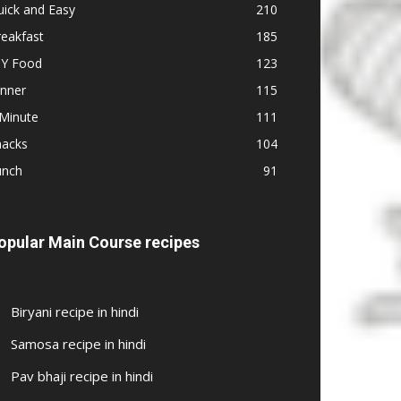
ick and Easy
210
eakfast
185
IY Food
123
inner
115
 Minute
111
nacks
104
unch
91
opular Main Course recipes
Biryani recipe in hindi
Samosa recipe in hindi
Pav bhaji recipe in hindi