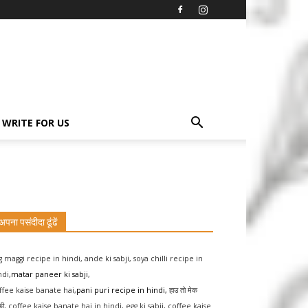
WRITE FOR US
अपना पसंदीदा ढूंढें
g maggi recipe in hindi
,
ande ki sabji
,
soya chilli recipe in
ndi
,
matar paneer ki sabji
,
ffee kaise banate hai
,
pani puri recipe in hindi
,
हाउ तो मेक
फ़ी
,
coffee kaise banate hai in hindi
,
egg ki sabji
,
coffee kaise