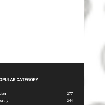
OPULAR CATEGORY
dian
277
althy
244