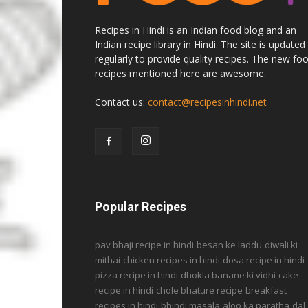
Recipes in Hindi is an Indian food blog and an
Indian recipe library in Hindi. The site is updated
regularly to provide quality recipes. The new fo
recipes mentioned here are awesome.
Contact us:
contact@recipesinhindi.net
Popular Recipes
pav bhaji recipe in hindi
besan ke laddu
diwali ki
mithai
chicken recipes in hindi
dosa recipe in hindi
pizza recipe in hindi
dhokla banane ki vidhi
cake
recipe in hindi
chole bhature recipe
breakfast
recipes in hindi
bhindi masala
aloo ka paratha
dal