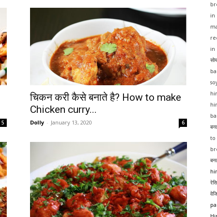
br
in
ma
re
in
सोय
ba
so
hi
चिकन करी कैसे बनाते है? How to make
hi
Chicken curry...
ba
Dolly
-
January 13, 2020
5
6
बनत
to
br
बनत
hi
रेस
वेज
pa
Hi