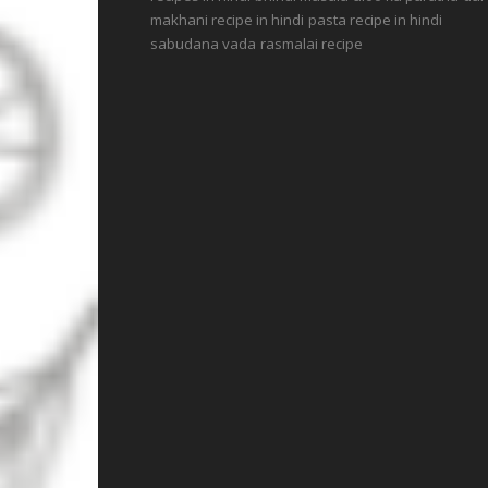
makhani recipe in hindi
pasta recipe in hindi
sabudana vada
rasmalai recipe