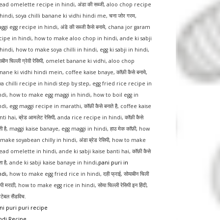
ead omelette recipe in hindi
,
अंडा की सब्जी
,
aloo chop recipe
 hindi
,
soya chilli banane ki vidhi hindi me
,
चना जोर गरम
,
ggi egg recipe in hindi
,
अंडे की सब्जी कैसे बनाये
,
chana jor garam
cipe in hindi
,
how to make aloo chop in hindi
,
ande ki sabji
 hindi
,
how to make soya chilli in hindi
,
egg ki sabji in hindi
,
ाबीन चिल्ली ग्रेवी रेसिपी
,
omelet banane ki vidhi
,
aloo chop
nane ki vidhi hindi mein
,
coffee kaise bnaye
,
कॉफ़ी कैसे बनाये
,
ya chilli recipe in hindi step by step
,
egg fried rice recipe in
ndi
,
how to make egg maggi in hindi
,
how to boil egg in
ndi
,
egg maggi recipe in marathi
,
कॉफ़ी कैसे बनाते है
,
coffee kaise
nti hai
,
ब्रेड आमलेट रेसिपी
,
anda rice recipe in hindi
,
कॉफ़ी कैसे
ी है
,
maggi kaise banaye
,
egg maggi in hindi
,
हाउ मेक कॉफ़ी
,
how
 make soyabean chilly in hindi
,
अंडा ब्रेड रेसिपी
,
how to make
ead omelette in hindi
,
ande ki sabji kaise banti hai
,
कॉफ़ी कैसे
ा है
,
ande ki sabji kaise banaye in hindi
,
pani puri in
ndi
,
how to make egg fried rice in hindi
,
दही फ्राई
,
सोयाबीन चिली
िपी मराठी
,
how to make egg rice in hindi
,
सोया चिल्ली रेसिपी इन हिंदी
,
िटेबल सैंडविच
.
ni puri puri recipe
ndi Recipe