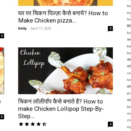
ba
घर पर चिकन पिज़्ज़ा कैसे बनाये? How to
so
Make Chicken pizza...
hi
विध
Dolly
-
April 17, 2020
0
bo
4
आल
ka
ba
चोप
रो
re
hi
कॉफ
an
e
चिकन लॉलीपॉप कैसे बनाते है? How to
आलू
ba
make Chicken Lollipop Step-By-
ma
Step...
8
ch
4
so