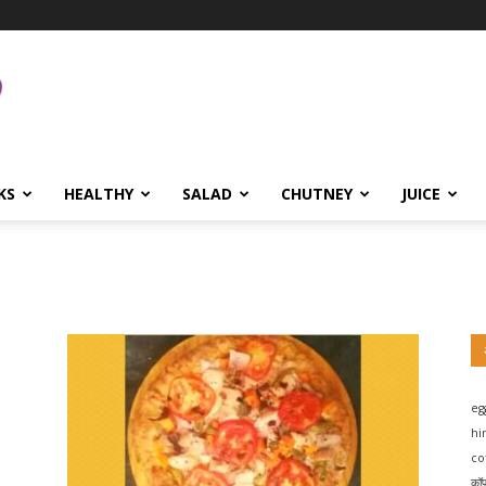
KS
HEALTHY
SALAD
CHUTNEY
JUICE
eg
hi
co
कॉ