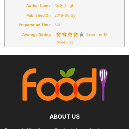
Author Name
Dolly Singh
Published On
2019-06-28
Preparation Time
5M
Average Rating
Based on
11
Review(s)
ABOUT US