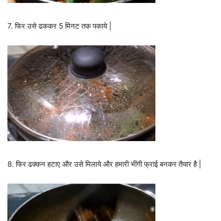
7. फिर उसे ढककर 5 मिनट तक पकाये |
8. फिर ढक्कन हटाए और उसे मिलाये और हमारी भींगी फ्राई बनकर तैयार है |