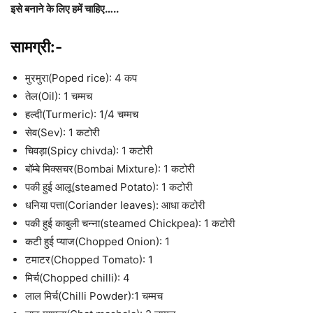
इसे बनाने के लिए हमें चाहिए…..
सामग्री:-
मुरमुरा(Poped rice): 4 कप
तेल(Oil): 1 चम्मच
हल्दी(Turmeric): 1/4 चम्मच
सेव(Sev): 1 कटोरी
चिवड़ा(Spicy chivda): 1 कटोरी
बॉम्बे मिक्सचर(Bombai Mixture): 1 कटोरी
पकी हुई आलू(steamed Potato): 1 कटोरी
धनिया पत्ता(Coriander leaves): आधा कटोरी
पकी हुई काबुली चन्ना(steamed Chickpea): 1 कटोरी
कटी हुई प्याज(Chopped Onion): 1
टमाटर(Chopped Tomato): 1
मिर्च(Chopped chilli): 4
लाल मिर्च(Chilli Powder):1 चम्मच