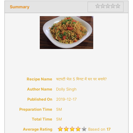
Summary
Rating
1 star
2 star
3 star
4 star
5 star
Recipe Name
चटपटी भेल 5 मिनट में घर पर बनाये?
Author Name
Dolly Singh
Published On
2019-12-17
Preparation Time
5M
Total Time
5M
Average Rating
Based on
17