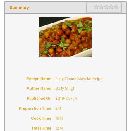
Summary
Rating
1 star
2 star
3 star
4 star
5 star
Recipe Name
Easy Chana Masala recipe
Author Name
Dolly Singh
Published On
2019-05-04
Preparation Time
2M
Cook Time
10M
Total Time
12M