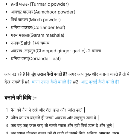
हल्दी पाउडर(Turmaric powder)
आमचूर पाउडर(Aamchoor powder)
मिर्च पाउडर(Mirch powder)
धनिया पाउडर(Coriander leaf)
गरम मसाला(Garam mashala)
नमक(Salt): 1/4 चम्मच
अदरख ,लहसुन(Chopped ginger garlic): 2 चम्मच
धनिया पत्ता(Coriander leaf)
आप पढ़ रहे है कि
मूंग उसल कैसे बनाते हैं?
अगर आप कुछ और बनाना चाहते है तो ये
देख सकते हैं #1.
चन्ना उसल कैसे बनाते है?
#2.
आलू फ्राई कैसे बनाते हैं?
बनाने की विधि :-
पैन को गैस पे रखे और तेल डाल और जीरा डाले |
जीरा का रंग बदलते ही उसमे अदरक और लहसुन डाल दे |
जब वह जह जक जाए तो उसमे प्याज और हरी मिर्च डाल दे और भुने |
जब प्याज गोल्डन कलर की हो जाये तो उसमे मिर्च ,धनिया ,आमचूर ,गरम