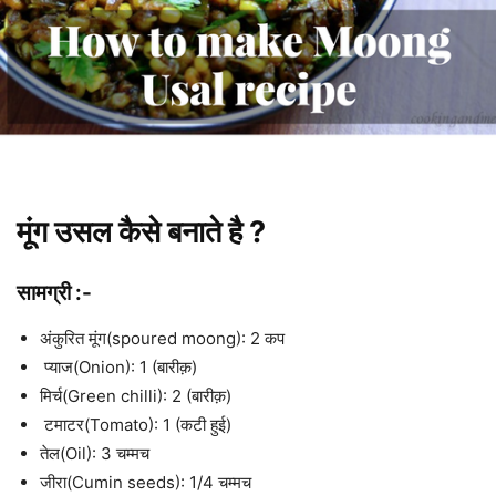
मूंग उसल कैसे बनाते है ?
सामग्री :-
अंकुरित मूंग(spoured moong): 2 कप
प्याज(Onion): 1 (बारीक़)
मिर्च(Green chilli): 2 (बारीक़)
टमाटर(Tomato): 1 (कटी हुई)
तेल(Oil): 3 चम्मच
जीरा(Cumin seeds): 1/4 चम्मच