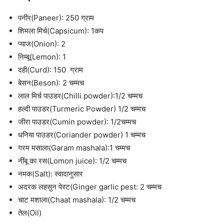
पनीर(Paneer): 250 ग्राम
शिमला मिर्च(Capsicum): 1कप
प्याज(Onion): 2
निम्बू(Lemon): 1
दही(Curd): 150 ग्राम
बेसन(Beson): 2 चम्मच
लाल मिर्च पाउडर(Chilli powder):1/2 चम्मच
हल्दी पाउडर(Turmeric Powder) 1/2 चम्मच
जीरा पाउडर(Cumin powder): 1/2चम्मच
धनिया पाउडर(Coriander powder) 1 चम्मच
गरम मसाला(Garam mashala):1 चम्मच
नींबू का रस(Lomon juice): 1/2 चम्मच
नमक(Salt): स्वादानुसार
अदरक लहसुन पेस्ट(Ginger garlic pest: 2 चम्मच
चाट मशाला(Chaat mashala):
1/2 चम्मच
तेल(Oil)